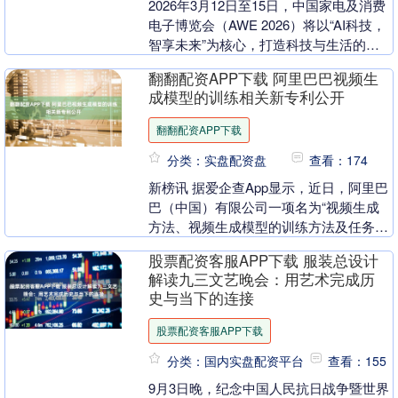
2026年3月12日至15日，中国家电及消费
电子博览会（AWE 2026）将以“AI科技，
智享未来”为核心，打造科技与生活的无
界对话场景。 作为全球科技先锋，L....
翻翻配资APP下载 阿里巴巴视频生
成模型的训练相关新专利公开
翻翻配资APP下载
分类：实盘配资盘
查看：174
新榜讯 据爱企查App显示，近日，阿里巴
巴（中国）有限公司一项名为“视频生成
方法、视频生成模型的训练方法及任务平
台”的发明专利公开。专利摘要表明，此
股票配资客服APP下载 服装总设计
专利提供了一....
解读九三文艺晚会：用艺术完成历
史与当下的连接
股票配资客服APP下载
分类：国内实盘配资平台
查看：155
9月3日晚，纪念中国人民抗日战争暨世界