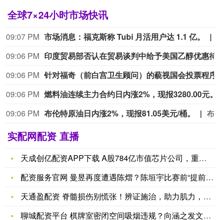
全球7×24小时市场快讯
09:07 PM
市场消息：福克斯称 Tubi 月活用户达 1.1 亿。
09:06 PM
印度贸易部否认在贸
09:06 PM
针对福奇（前白宫卫生
09:06 PM
燃料油连续主力合
09:06 PM
布伦特原油日内涨2%，现报81.05美元/桶。
布伦特原油日内涨2%，现报81
实配网配资 直播
天成创亿配资APP下载 A股784亿市值芯片公司，重大资产重
配资服务官网 曼昱再度遭遇陈熠？陈垣宇比赛前“提前淘汰”_王
天通盈配资 脊髓损伤别慌张！辨证施治，助力肌力，提升生活自理
聊城配资平台 棋牌室密闭空间吸烟违规？向涵之发文道歉