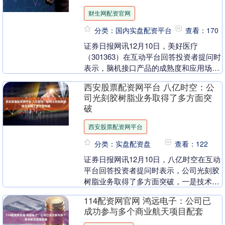
财生网配资官网
分类：国内实盘配资平台
查看：170
证券日报网讯12月10日，美好医疗
（301363）在互动平台回答投资者提问时
表示，脑机接口产品的成熟度和应用场景
随着下游客户产品的成熟和完善性能不断
西安股票配资网平台 八亿时空：公
提高。公司正....
司光刻胶树脂业务取得了多方面突
破
西安股票配资网平台
分类：实盘配资盘
查看：122
证券日报网讯12月10日，八亿时空在互动
平台回答投资者提问时表示，公司光刻胶
树脂业务取得了多方面突破，一是技术方
面，公司依据多年在化学合成、材料纯
114配资网官网 鸿远电子：公司已
化、精益管理等....
成功参与多个商业航天项目配套