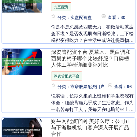
九五配资
分类：实盘配资盘
查看：80
你是不是总感觉四肢无力，稍微活动就疲
惫不堪？是否发现肌肉日渐松弛，上下楼
梯都变得吃力？在生活中或许连提重物、
起身站立都感到困难？如果你有这些症
深资管配资平台 夏草木、黑白调和
状，很可能是脾胃虚....
西昊的椅子哪个比较舒服？口碑榜
人体工学椅详细测评对比
深资管配资平台
分类：靠谱股票配资门户
查看：96
说实话，长期久坐的上班族和学生都深有
体会：腰酸背痛几乎成了生活常态。作为
一名苦命打工人，我每天在电脑前坐上六
七个小时。久坐不仅让脖子、肩膀、腰部
财生网配资官网 美好医疗：公司正
酸痛，还会对身体....
与下游脑机接口客户深入开展产品
合作