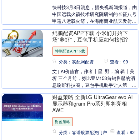
快科技3月8日消息，据央视新闻报道，由
中国运载火箭技术研究院研制的长征八号
甲遥八运载火箭，在海南商业航天发射场
成功实施转运，火箭箭体被顺利运至发射
鲲鹏配资APP下载 小米们开始下
区一号发射工位....
场“养虾”，豆包手机应如何接招?
坤鹏配资APP下载
分类：实配网配资
查看：99
文 | AI价值官，作者丨星 野，编 辑丨美
圻 三个月前，努比亚M153首销售罄的消
息刷屏科技圈，豆包手机助手让人第一次
直观感受到AI真正"接管"手机是什么....
财盈策略 全新LG UltraGear evo AI
显示器和gram Pro系列即将亮相
AWE
财盈策略
分类：靠谱股票配资门户
查看：82