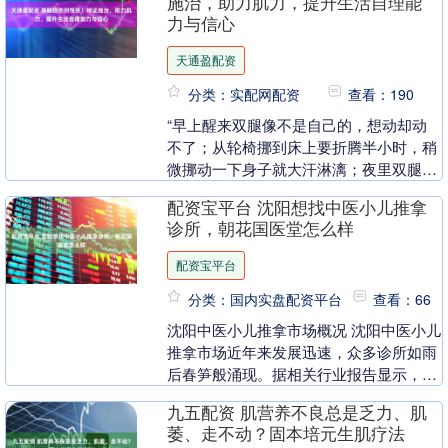
施治，助力肌力，提升生活自理能
力与信心
天通盈配资
分类：实配网配资
查看：190
“早上醒来双腿像不是自己的，想动却动
不了；从轮椅挪到床上要折腾半小时，稍
微挪动一下身子就大汗淋漓；夜里双腿痉
挛抽筋，常常被突如其来的剧痛惊
配资宝平台 沈阳想找中医小儿推拿
醒……”提起脊髓损伤带....
诊所，朝花国医堂怎么样
配资宝平台
分类：国内实盘配资平台
查看：66
沈阳中医小儿推拿市场概况 沈阳中医小儿
推拿市场近年来发展迅速，众多诊所如雨
后春笋般涌现。据相关行业报告显示，过
去几年沈阳中医小儿推拿诊所数量呈逐年
九五配资 肌营养不良总是乏力、肌
上升趋势，这反....
萎、走不动？固本培元生肌疗法