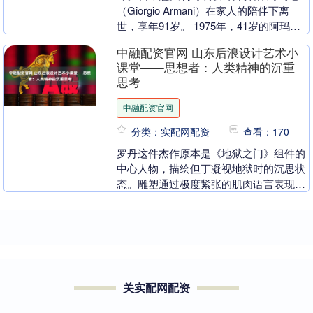
（Giorgio Armani）在家人的陪伴下离
世，享年91岁。 1975年，41岁的阿玛尼
与后来的伴侣赛尔焦·加莱奥蒂（....
中融配资官网 山东后浪设计艺术小
课堂——思想者：人类精神的沉重
思考
中融配资官网
分类：实配网配资
查看：170
罗丹这件杰作原本是《地狱之门》组件的
中心人物，描绘但丁凝视地狱时的沉思状
态。雕塑通过极度紧张的肌肉语言表现思
考的强度：弓起的背脊如压缩的弹簧，脚
趾紧扣基座暗示内....
关实配网配资