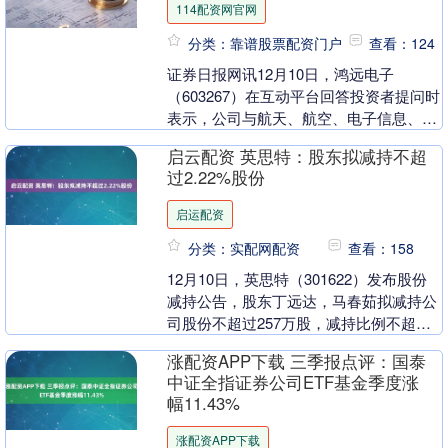
114配资网官网
分类：靠谱股票配资门户
查看：124
证券日报网讯12月10日，鸿远电子
（603267）在互动平台回答投资者提问时
表示，公司与航天、航空、电子信息、兵
器、船舶等高可靠领域客户保持了良好、
启云配资 英思特：股东拟减持不超
稳定的合作关....
过2.22%股份
启运配资
分类：实配网配资
查看：158
12月10日，英思特（301622）发布股份
减持公告，股东丁远达，马春茹拟减持公
司股份不超过257万股，减持比例不超过
公司总股本的2.22%。以下是详细的减持
涨配资APP下载 三季报点评：国泰
信....
中证全指证券公司ETF基金季度涨
幅11.43%
涨配资APP下载