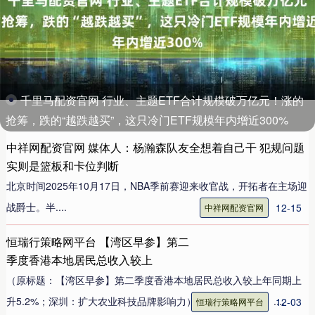
千里马配资官网 行业、主题ETF合计规模破万亿元！涨的
抢筹，跌的“越跌越买”，这只冷门ETF规模年内增近300%
中祥网配资官网 媒体人：杨瀚森队友全想着自己干 犯规问题
实则是篮板和卡位判断
北京时间2025年10月17日，NBA季前赛迎来收官战，开拓者在主场迎
战爵士。半....
12-15
中祥网配资官网
恒瑞行策略网平台 【湾区早参】第二
季度香港本地居民总收入较上
（原标题：【湾区早参】第二季度香港本地居民总收入较上年同期上
升5.2%；深圳：扩大农业科技品牌影响力） 一、市场要闻1、....
12-03
恒瑞行策略网平台