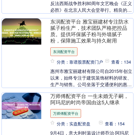
反法西斯战争胜利80周年文艺晚会《正义
必胜》在北京人民大会堂举行。精良的编
排、动情的演绎、创新的视觉，赢得无数
东润配资平台 雅宝丽建材专注防水
称赞。其中，....
腻子粉生产，技术团队严格把控品
质。提供环保腻子粉与外墙腻子
粉，保障施工效果与持久耐用
东润配资平台
分类：靠谱股票配资门户
查看：134
惠州市雅宝丽建材有限公司自2015年创立
以来，始终专注于建筑装饰材料的研发、
生产与销售。公司坐落于交通便利的惠州
市惠阳区新圩镇，拥有现代化生产基地和
万师傅配资平台 一生未婚无子嗣，
专业的科研团....
阿玛尼的时尚帝国由这5人继承
万师傅配资平台
分类：实盘配资盘
查看：154
9月4日，意大利时装设计师乔治·阿玛尼